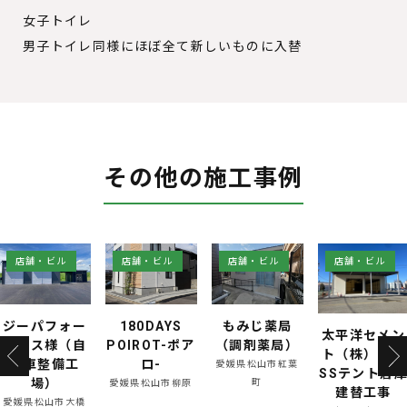
女子トイレ
男子トイレ同様にほぼ全て新しいものに入替
その他の施工事例
店舗・ビル
店舗・ビル
店舗・ビル
店舗・ビル
180DAYS
もみじ薬局
太平洋セメン
太平洋セメン
POIROT-ポア
（調剤薬局）
ト（株）塩釜
ト（株）富山
ロ-
西SS事務所
愛媛県松山市紅葉
SSテント倉庫
修工事
町
愛媛県松山市柳原
建替工事
宮城県塩竈市