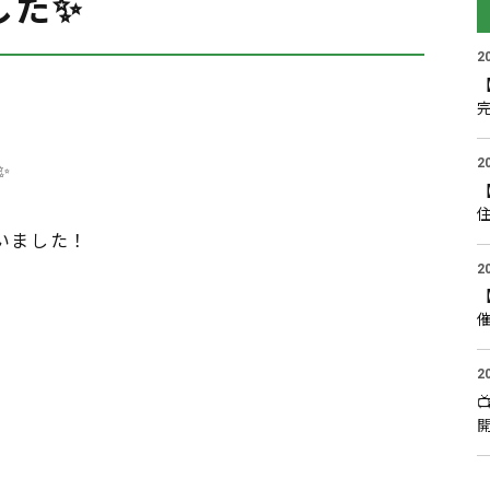
した✨
2
2
✨
いました！
2
2
開