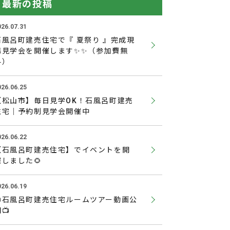
最新の投稿
026.07.31
石風呂町建売住宅で『 夏祭り 』完成現
場見学会を開催します✨✨（参加費無
料）
026.06.25
【松山市】毎日見学OK！石風呂町建売
住宅｜予約制見学会開催中
026.06.22
【石風呂町建売住宅】でイベントを開
催しました🌻
026.06.19
📺石風呂町建売住宅ルームツアー動画公
📺