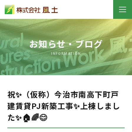
お知らせ・ブログ
INFORMATION
祝✨（仮称）今治市南高下町戸
建賃貸PJ新築工事✨上棟しまし
た✨🏠🌈😊