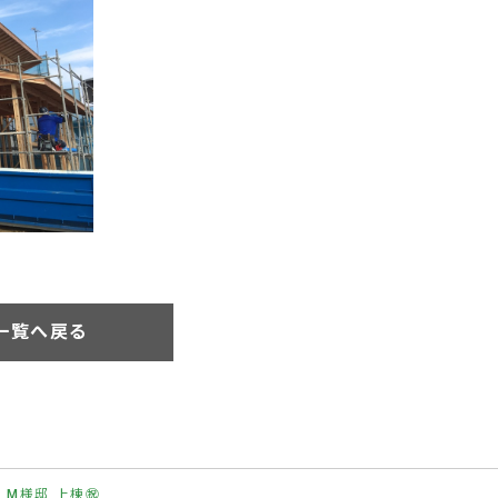
一覧へ戻る
M様邸 上棟㊗️