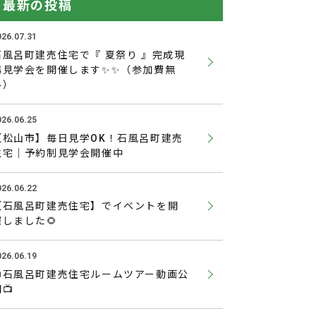
最新の投稿
026.07.31
石風呂町建売住宅で『 夏祭り 』完成現
場見学会を開催します✨✨（参加費無
料）
026.06.25
【松山市】毎日見学OK！石風呂町建売
住宅｜予約制見学会開催中
026.06.22
【石風呂町建売住宅】でイベントを開
催しました🌻
026.06.19
📺石風呂町建売住宅ルームツアー動画公
📺