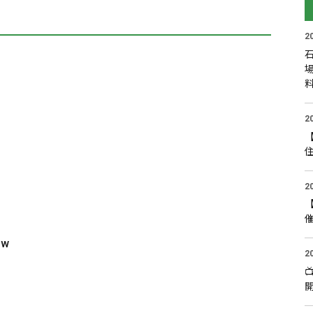
2

2
2
w
2
開
、