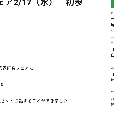
ア2/17（水） 初参
2
2
ナビ業界研究フェアに
2
した。
2
生さんとお話することができました
開