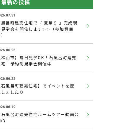
最新の投稿
026.07.31
石風呂町建売住宅で『 夏祭り 』完成現
場見学会を開催します✨✨（参加費無
料）
026.06.25
【松山市】毎日見学OK！石風呂町建売
住宅｜予約制見学会開催中
026.06.22
【石風呂町建売住宅】でイベントを開
催しました🌻
026.06.19
📺石風呂町建売住宅ルームツアー動画公
📺