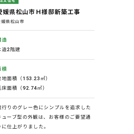
注文住宅
愛媛県松山市Ｈ様邸新築工事
愛媛県松山市
構造
木造2階建
面積
敷地面積（153.23㎡）
延床面積（92.74㎡）
流行りのグレー色にシンプルを追求した
キューブ型の外観は、お客様のご要望通
りに仕上がりました。