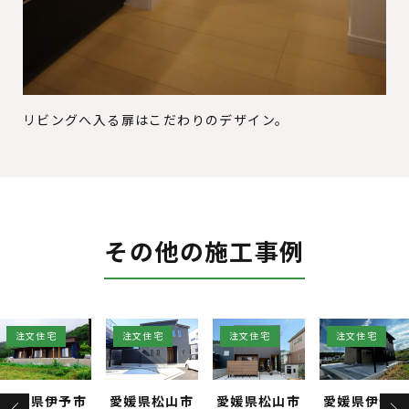
リビングへ入る扉はこだわりのデザイン。
その他の施工事例
注文住宅
注文住宅
注文住宅
注文
予市
愛媛県松山市
愛媛県松山市
愛媛県伊予市
愛媛